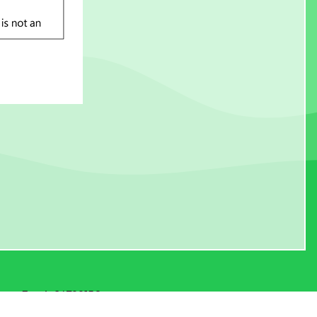
Fax：
24799150