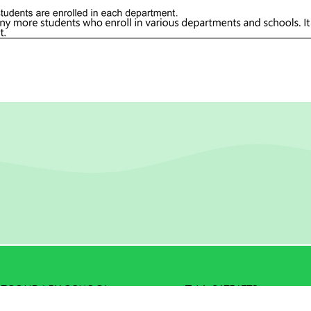
R SECONDARY SCHOOL
Tel：
24754778