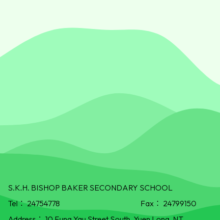
S.K.H. BISHOP BAKER SECONDARY SCHOOL
Tel：
24754778
Fax：
24799150
Address：
10 Fung Yau Street South, Yuen Long, NT