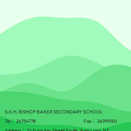
S.K.H. BISHOP BAKER SECONDARY SCHOOL
Tel：
24754778
Fax：
24799150
Address：
10 Fung Yau Street South, Yuen Long, NT