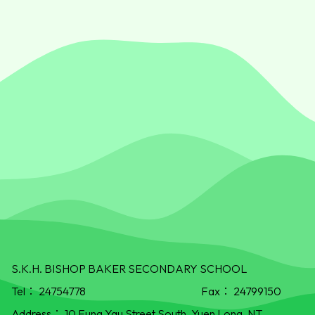
S.K.H. BISHOP BAKER SECONDARY SCHOOL
Tel：
24754778
Fax：
24799150
Address：
10 Fung Yau Street South, Yuen Long, NT