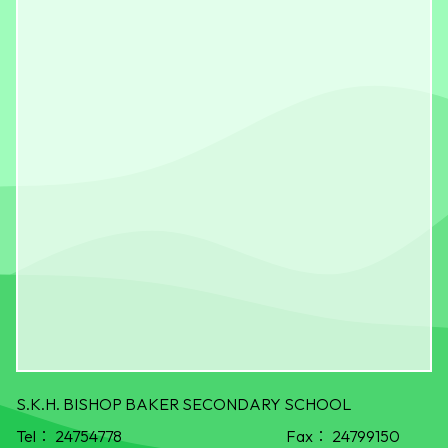
S.K.H. BISHOP BAKER SECONDARY SCHOOL
Tel：
24754778
Fax：
24799150