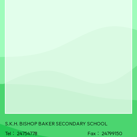
S.K.H. BISHOP BAKER SECONDARY SCHOOL
Tel：
24754778
Fax：
24799150