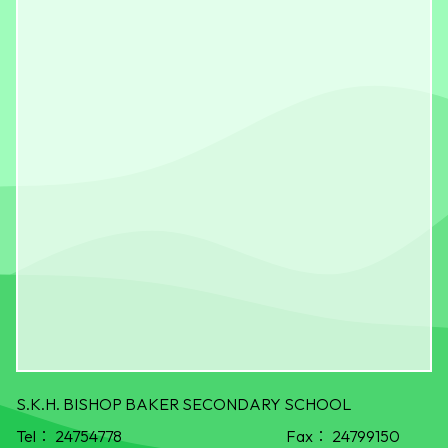
S.K.H. BISHOP BAKER SECONDARY SCHOOL
Tel：
24754778
Fax：
24799150