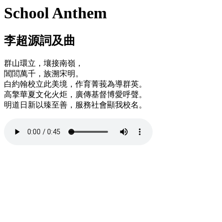
School Anthem
李超源詞及曲
群山環立，壤接南嶺，
閶閭萬千，族溯宋明。
白約翰校立此美境，作育菁莪為導群英。
高擎華夏文化火炬，廣傳基督博愛呼聲。
明道日新以臻至善，服務社會顯我校名。