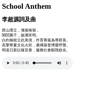
School Anthem
李超源詞及曲
群山環立，壤接南嶺，
閶閭萬千，族溯宋明。
白約翰校立此美境，作育菁莪為導群英。
高擎華夏文化火炬，廣傳基督博愛呼聲。
明道日新以臻至善，服務社會顯我校名。