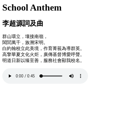
School Anthem
李超源詞及曲
群山環立，壤接南嶺，
閶閭萬千，族溯宋明。
白約翰校立此美境，作育菁莪為導群英。
高擎華夏文化火炬，廣傳基督博愛呼聲。
明道日新以臻至善，服務社會顯我校名。