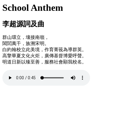
School Anthem
李超源詞及曲
群山環立，壤接南嶺，
閶閭萬千，族溯宋明。
白約翰校立此美境，作育菁莪為導群英。
高擎華夏文化火炬，廣傳基督博愛呼聲。
明道日新以臻至善，服務社會顯我校名。