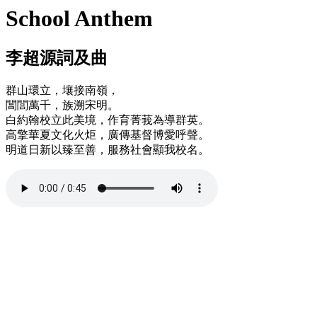
School Anthem
李超源詞及曲
群山環立，壤接南嶺，
閶閭萬千，族溯宋明。
白約翰校立此美境，作育菁莪為導群英。
高擎華夏文化火炬，廣傳基督博愛呼聲。
明道日新以臻至善，服務社會顯我校名。