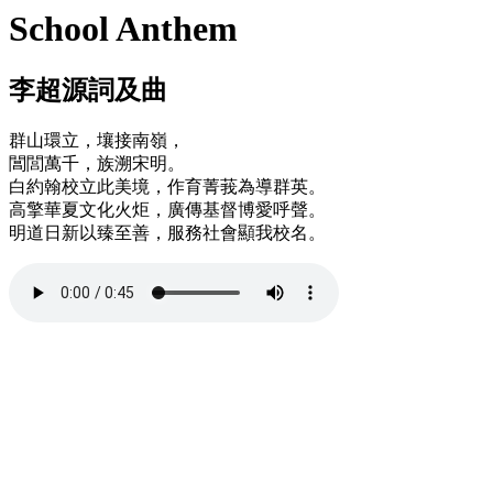
School Anthem
李超源詞及曲
群山環立，壤接南嶺，
閶閭萬千，族溯宋明。
白約翰校立此美境，作育菁莪為導群英。
高擎華夏文化火炬，廣傳基督博愛呼聲。
明道日新以臻至善，服務社會顯我校名。