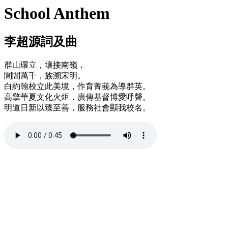
School Anthem
李超源詞及曲
群山環立，壤接南嶺，
閶閭萬千，族溯宋明。
白約翰校立此美境，作育菁莪為導群英。
高擎華夏文化火炬，廣傳基督博愛呼聲。
明道日新以臻至善，服務社會顯我校名。