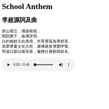
School Anthem
李超源詞及曲
群山環立，壤接南嶺，
閶閭萬千，族溯宋明。
白約翰校立此美境，作育菁莪為導群英。
高擎華夏文化火炬，廣傳基督博愛呼聲。
明道日新以臻至善，服務社會顯我校名。