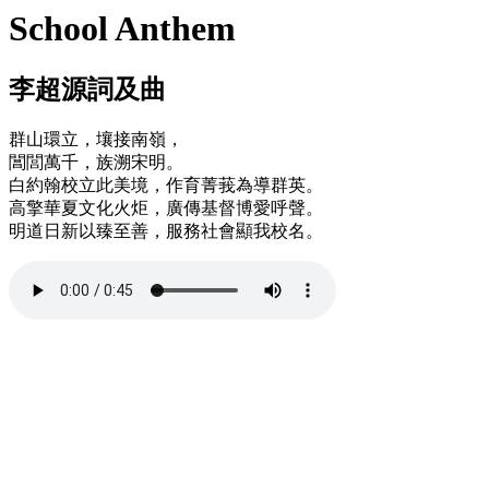
School Anthem
李超源詞及曲
群山環立，壤接南嶺，
閶閭萬千，族溯宋明。
白約翰校立此美境，作育菁莪為導群英。
高擎華夏文化火炬，廣傳基督博愛呼聲。
明道日新以臻至善，服務社會顯我校名。