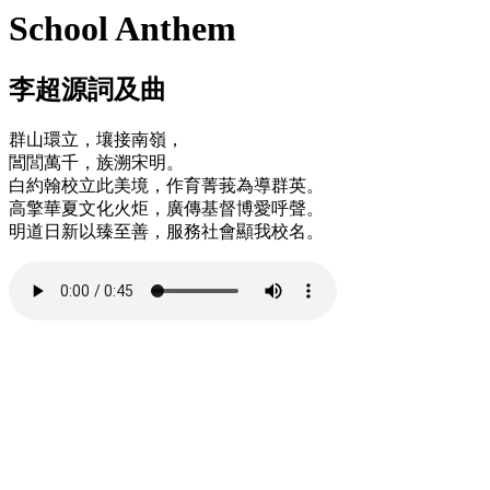
School Anthem
李超源詞及曲
群山環立，壤接南嶺，
閶閭萬千，族溯宋明。
白約翰校立此美境，作育菁莪為導群英。
高擎華夏文化火炬，廣傳基督博愛呼聲。
明道日新以臻至善，服務社會顯我校名。