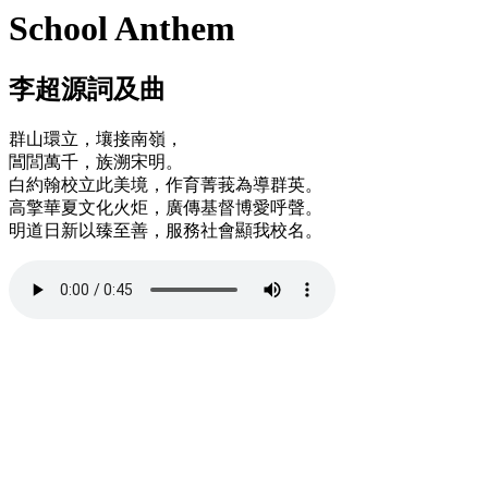
School Anthem
李超源詞及曲
群山環立，壤接南嶺，
閶閭萬千，族溯宋明。
白約翰校立此美境，作育菁莪為導群英。
高擎華夏文化火炬，廣傳基督博愛呼聲。
明道日新以臻至善，服務社會顯我校名。