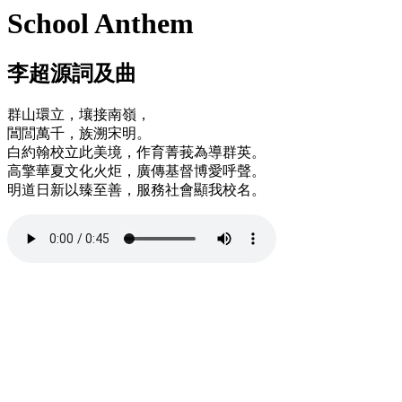
School Anthem
李超源詞及曲
群山環立，壤接南嶺，
閶閭萬千，族溯宋明。
白約翰校立此美境，作育菁莪為導群英。
高擎華夏文化火炬，廣傳基督博愛呼聲。
明道日新以臻至善，服務社會顯我校名。