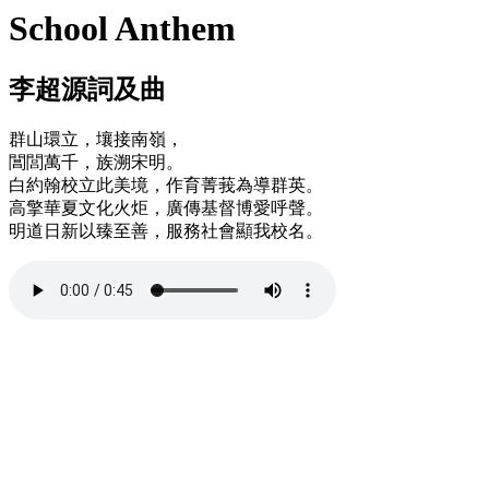
School Anthem
李超源詞及曲
群山環立，壤接南嶺，
閶閭萬千，族溯宋明。
白約翰校立此美境，作育菁莪為導群英。
高擎華夏文化火炬，廣傳基督博愛呼聲。
明道日新以臻至善，服務社會顯我校名。