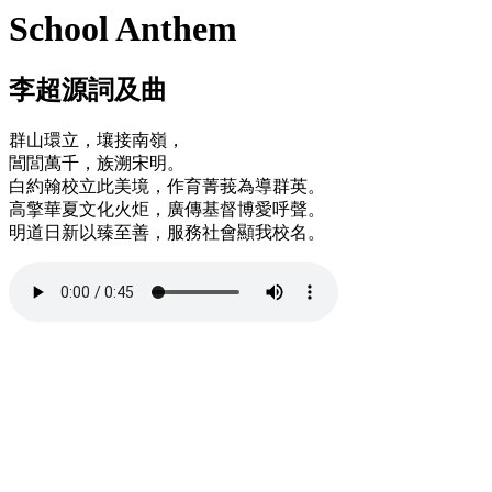
School Anthem
李超源詞及曲
群山環立，壤接南嶺，
閶閭萬千，族溯宋明。
白約翰校立此美境，作育菁莪為導群英。
高擎華夏文化火炬，廣傳基督博愛呼聲。
明道日新以臻至善，服務社會顯我校名。