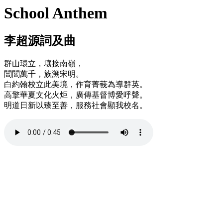
School Anthem
李超源詞及曲
群山環立，壤接南嶺，
閶閭萬千，族溯宋明。
白約翰校立此美境，作育菁莪為導群英。
高擎華夏文化火炬，廣傳基督博愛呼聲。
明道日新以臻至善，服務社會顯我校名。