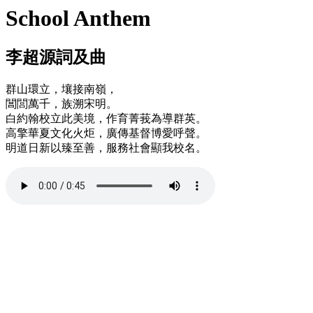
School Anthem
李超源詞及曲
群山環立，壤接南嶺，
閶閭萬千，族溯宋明。
白約翰校立此美境，作育菁莪為導群英。
高擎華夏文化火炬，廣傳基督博愛呼聲。
明道日新以臻至善，服務社會顯我校名。