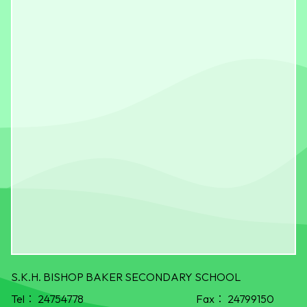
S.K.H. BISHOP BAKER SECONDARY SCHOOL
Tel：
24754778
Fax：
24799150