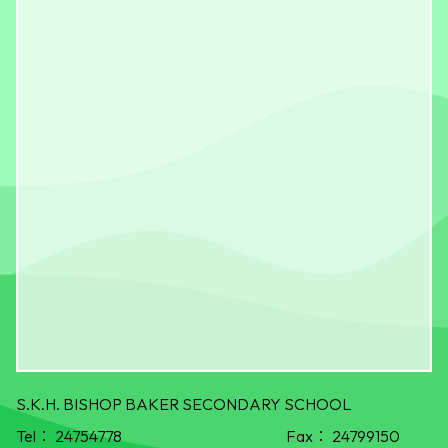
S.K.H. BISHOP BAKER SECONDARY SCHOOL
Tel：
24754778
Fax：
24799150