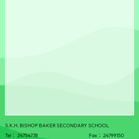
S.K.H. BISHOP BAKER SECONDARY SCHOOL
Tel：
24754778
Fax：
24799150