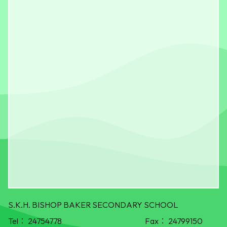
S.K.H. BISHOP BAKER SECONDARY SCHOOL
Tel：
24754778
Fax：
24799150