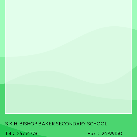
S.K.H. BISHOP BAKER SECONDARY SCHOOL
Tel：
24754778
Fax：
24799150