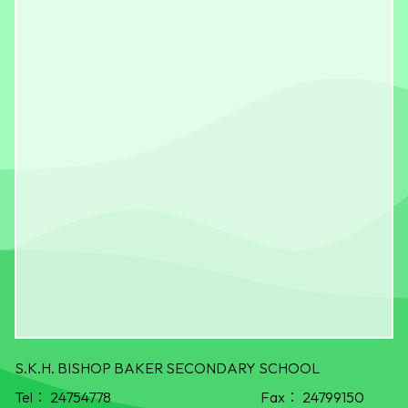
S.K.H. BISHOP BAKER SECONDARY SCHOOL
Tel：
24754778
Fax：
24799150