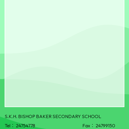
S.K.H. BISHOP BAKER SECONDARY SCHOOL
Tel：
24754778
Fax：
24799150