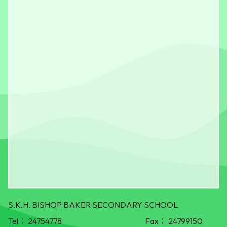
S.K.H. BISHOP BAKER SECONDARY SCHOOL
Tel：
24754778
Fax：
24799150