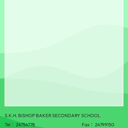
S.K.H. BISHOP BAKER SECONDARY SCHOOL
Tel：
24754778
Fax：
24799150