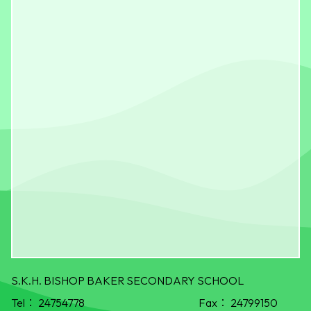
S.K.H. BISHOP BAKER SECONDARY SCHOOL
Tel：
24754778
Fax：
24799150