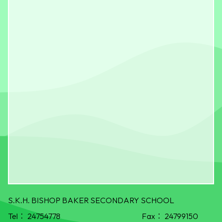
S.K.H. BISHOP BAKER SECONDARY SCHOOL
Tel：
24754778
Fax：
24799150