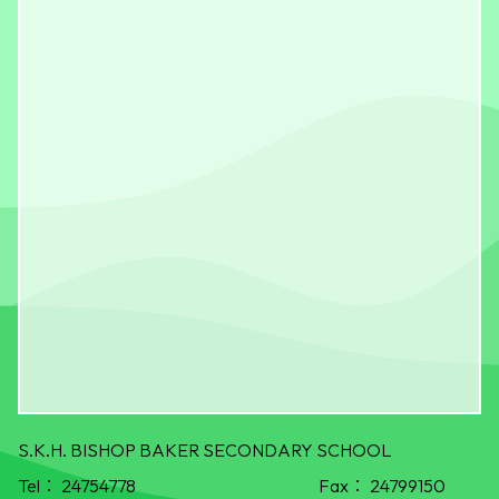
S.K.H. BISHOP BAKER SECONDARY SCHOOL
Tel：
24754778
Fax：
24799150