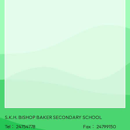
S.K.H. BISHOP BAKER SECONDARY SCHOOL
Tel：
24754778
Fax：
24799150