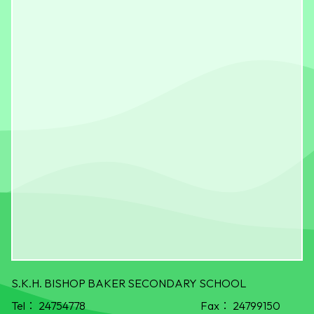
S.K.H. BISHOP BAKER SECONDARY SCHOOL
Tel：
24754778
Fax：
24799150