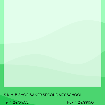
S.K.H. BISHOP BAKER SECONDARY SCHOOL
Tel：
24754778
Fax：
24799150