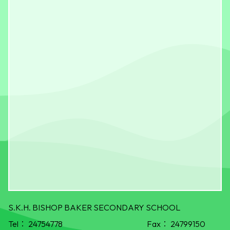
S.K.H. BISHOP BAKER SECONDARY SCHOOL
Tel：
24754778
Fax：
24799150