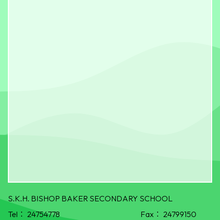
S.K.H. BISHOP BAKER SECONDARY SCHOOL
Tel：
24754778
Fax：
24799150