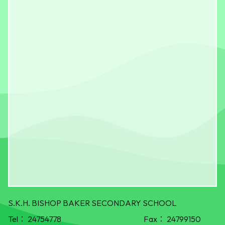
S.K.H. BISHOP BAKER SECONDARY SCHOOL
Tel：
24754778
Fax：
24799150