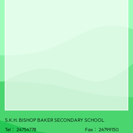
S.K.H. BISHOP BAKER SECONDARY SCHOOL
Tel：
24754778
Fax：
24799150