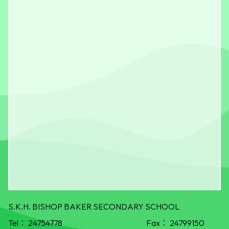
S.K.H. BISHOP BAKER SECONDARY SCHOOL
Tel：
24754778
Fax：
24799150