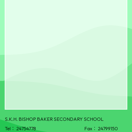
S.K.H. BISHOP BAKER SECONDARY SCHOOL
Tel：
24754778
Fax：
24799150