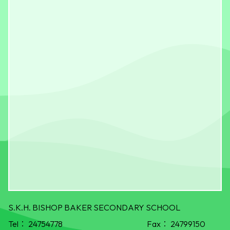
S.K.H. BISHOP BAKER SECONDARY SCHOOL
Tel：
24754778
Fax：
24799150