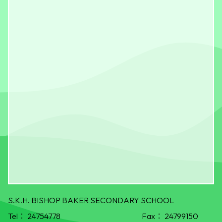
S.K.H. BISHOP BAKER SECONDARY SCHOOL
Tel：
24754778
Fax：
24799150