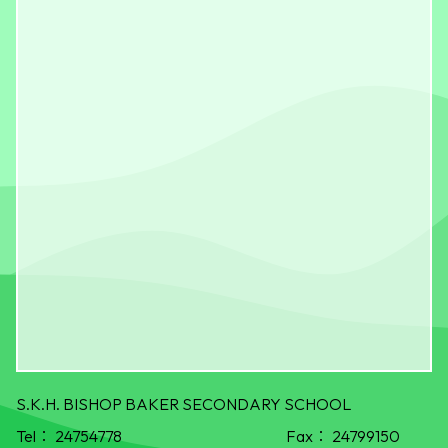
S.K.H. BISHOP BAKER SECONDARY SCHOOL
Tel：
24754778
Fax：
24799150