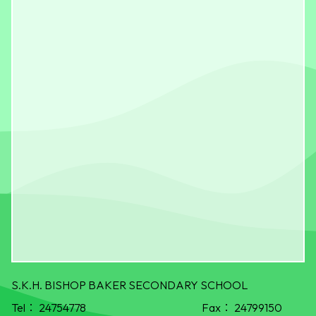
S.K.H. BISHOP BAKER SECONDARY SCHOOL
Tel：
24754778
Fax：
24799150