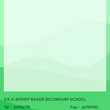
S.K.H. BISHOP BAKER SECONDARY SCHOOL
Tel：
24754778
Fax：
24799150