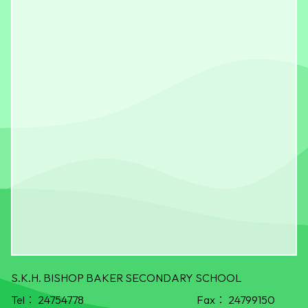
S.K.H. BISHOP BAKER SECONDARY SCHOOL
Tel：
24754778
Fax：
24799150